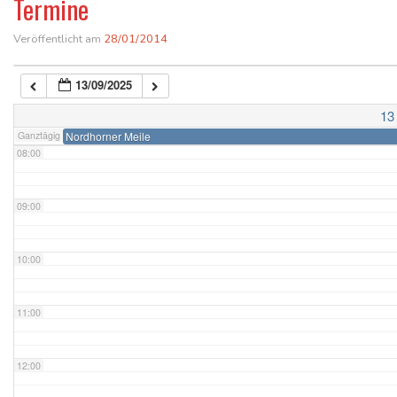
Termine
Veröffentlicht am
28/01/2014
06:00
13/09/2025
07:00
13
Ganztägig
Nordhorner Meile
08:00
09:00
10:00
11:00
12:00