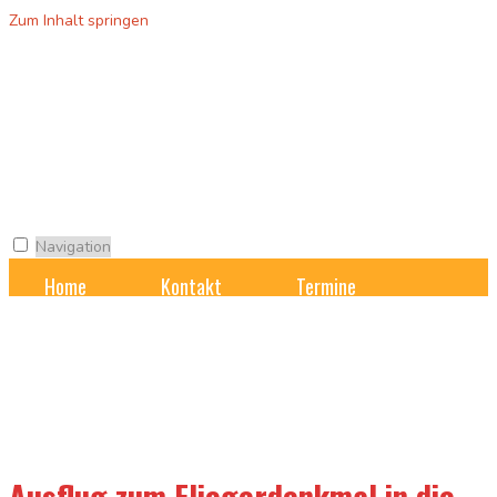
Zum Inhalt springen
Grundschule
Blumensiedlung
Navigation
Home
Kontakt
Termine
Unsere Schule
Unterricht
Ganztagsschule
Formulare und Downloads
IServ
Ausflug zum Fliegerdenkmal in die