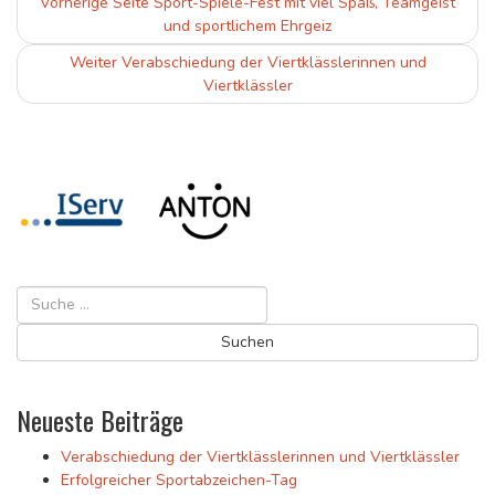
Beitragsnavigation
Previous
Vorherige Seite
Sport-Spiele-Fest mit viel Spaß, Teamgeist
post:
und sportlichem Ehrgeiz
Next
Weiter
Verabschiedung der Viertklässlerinnen und
post:
Viertklässler
Neueste Beiträge
Verabschiedung der Viertklässlerinnen und Viertklässler
Erfolgreicher Sportabzeichen-Tag