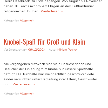
Herrn Hasebrook, zu Ende gegangen. Von August bis November
haben 20 Teams mit großem Ehrgeiz an dem Fußballturnier
Siegerehrung der Pausenliga
teilgenommen. In über…
Weiterlesen
→
Kategorien
Allgemein
Knobel-Spaß für Groß und Klein
Veröffentlicht am
09/12/2024
Autor
Miriam Petrick
Am vergangenen Mittwoch sind viele Besucherinnen und
Besucher der Einladung zum Knobeln in unsere Sporthalle
gefolgt. Die Turnhalle war weihnachtlich geschmückt viele
Kinder versuchten unter Begleitung ihrer Eltern, Geschwister
Knobel-Spaß für Groß und Klein
und…
Weiterlesen
→
Kategorien
Allgemein