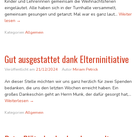
Kinder und Lehrerinnen gemeinsam die Weihnachtsferien
eingeläutet. Alle haben sich in der Turnhalle versammelt,
gemeinsam gesungen und getanzt. Mal war es ganz laut…
Weiter
Oh, du Fröhliche!
lesen
→
Kategorien
Allgemein
Gut ausgestattet dank Elterninitiative
Veröffentlicht am
21/12/2024
Autor
Miriam Petrick
An dieser Stelle möchten wir uns ganz herzlich für zwei Spenden
bedanken, die uns den letzten Wochen erreicht haben. Ein
großes Dankeschön geht an Herrn Munk, der dafür gesorgt hat,…
Gut ausgestattet dank Elterninitiative
Weiterlesen
→
Kategorien
Allgemein