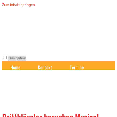
Zum Inhalt springen
Grundschule
Blumensiedlung
Navigation
Home
Kontakt
Termine
Unsere Schule
Unterricht
Ganztagsschule
Formulare und Downloads
IServ
Drittklässler besuchen Musical