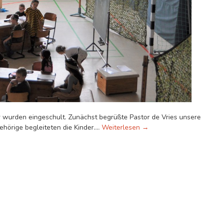
r wurden eingeschult. Zunächst begrüßte Pastor de Vries unsere
E
gehörige begleiteten die Kinder.…
Weiterlesen
→
i
n
s
c
h
u
l
u
n