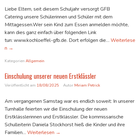
Liebe Eltern, seit diesem Schuljahr versorgt GFB
Catering unsere Schülerinnen und Schüler mit dem
Mittagessen.Wer sein Kind zum Essen anmelden möchte,
kann dies ganz einfach über folgenden Link
tun: www.kochloeffel-gfb.de. Dort erfolgen die…
Weiterlese
Neuer Essensanbieter an unserer Schule
n
→
Kategorien
Allgemein
Einschulung unserer neuen Erstklässler
Veröffentlicht am
18/08/2025
Autor
Miriam Petrick
Am vergangenen Samstag war es endlich soweit: In unserer
Turnhalle feierten wir die Einschulung der neuen
Erstklässlerinnen und Erstklässler. Die kommissarische
Schulleiterin Daniela Stockhorst hieß die Kinder und ihre
Einschulung unserer neuen Erstklässler
Familien…
Weiterlesen
→