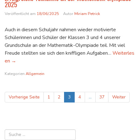
2025
Veröffentlicht am
18/06/2025
Autor
Miriam Petrick
Auch in diesem Schuljahr nahmen wieder motivierte
Schülerinnen und Schüler der Klassen 3 und 4 unserer
Grundschule an der Mathematik-Olympiade teil. Mit viel
Freude stellten sie sich den kniffligen Aufgaben…
Weiterles
Erfolgreiche Teilnahme an der Mathematik-Olympiade 202
en
→
Kategorien
Allgemein
Seitennummerierung
Page
Page
Page
Page
Page
Vorherige Seite
1
2
3
4
…
37
Weiter
der
Beiträge