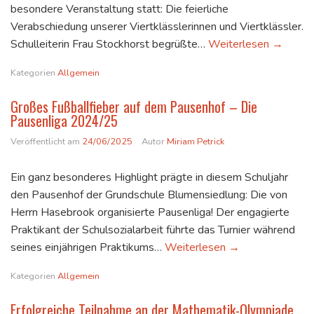
besondere Veranstaltung statt: Die feierliche
Verabschiedung unserer Viertklässlerinnen und Viertklässler.
Emotiona
Schulleiterin Frau Stockhorst begrüßte…
Weiterlesen
→
Kategorien
Allgemein
Großes Fußballfieber auf dem Pausenhof – Die
Pausenliga 2024/25
Veröffentlicht am
24/06/2025
Autor
Miriam Petrick
Ein ganz besonderes Highlight prägte in diesem Schuljahr
den Pausenhof der Grundschule Blumensiedlung: Die von
Herrn Hasebrook organisierte Pausenliga! Der engagierte
Praktikant der Schulsozialarbeit führte das Turnier während
Großes Fußballfi
seines einjährigen Praktikums…
Weiterlesen
→
Kategorien
Allgemein
Erfolgreiche Teilnahme an der Mathematik-Olympiade