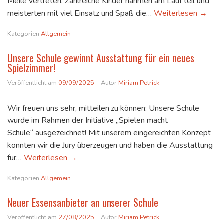
Meile vertreten. Zahlreiche Kinder nahmen am Lauf teil und
Unsere
meisterten mit viel Einsatz und Spaß die…
Weiterlesen
→
Kategorien
Allgemein
Unsere Schule gewinnt Ausstattung für ein neues
Spielzimmer!
Veröffentlicht am
09/09/2025
Autor
Miriam Petrick
Wir freuen uns sehr, mitteilen zu können: Unsere Schule
wurde im Rahmen der Initiative „Spielen macht
Schule“ ausgezeichnet! Mit unserem eingereichten Konzept
konnten wir die Jury überzeugen und haben die Ausstattung
Unsere Schule gewinnt Ausstattung für ein 
für…
Weiterlesen
→
Kategorien
Allgemein
Neuer Essensanbieter an unserer Schule
Veröffentlicht am
27/08/2025
Autor
Miriam Petrick